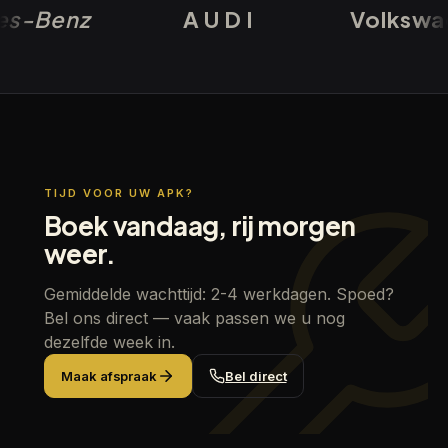
Benz
AUDI
Volkswagen
TIJD VOOR UW APK?
Boek vandaag, rij morgen
weer.
Gemiddelde wachttijd: 2-4 werkdagen. Spoed?
Bel ons direct — vaak passen we u nog
dezelfde week in.
Maak afspraak
Bel direct